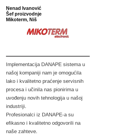
Nenad Ivanović
Šef proizvodnje
Mikoterm, Niš
Implementacija DANAPE sistema u
našoj kompaniji nam je omogućila
lako i kvalitetno praćenje servisnih
procesa i učinila nas pionirima u
uvođenju novih tehnologija u našoj
industriji.
Profesionalci iz DANAPE-a su
efikasno i kvalitetno odgovorili na
naše zahteve.