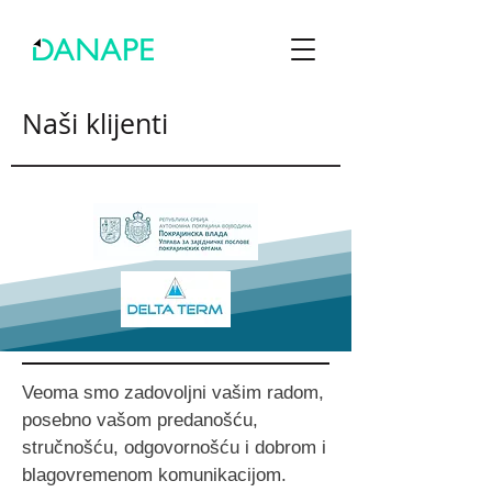
Naši klijenti
Veoma smo zadovoljni vašim radom,
posebno vašom predanošću,
stručnošću, odgovornošću i dobrom i
blagovremenom komunikacijom.