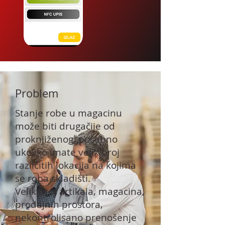
Problem
Stanje robe u magacinu
može biti drugačije od
proknjiženog, posebno
ukoliko imate velik broj
različitih lokacija na kojima
se roba skladišti.
Velik broj artikala, magacina,
prodajnih prostora,
nekontrolisano prenošenje