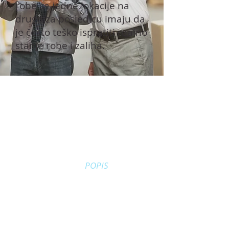
robe sa jedne lokacije na
drugu za posledicu imaju da
je često teško ispratiti realno
stanje robe i zaliha.
Rešenje
Osmišljenom upotrebom
sistema DANAPE
POPIS
prevazilazi se i ovaj problem tako
da korisnik uvek može imati
jasan uvid u
stanje zaliha
,
količinu robe, lokaciju i stanje
artikala. Osmišljena upotreba