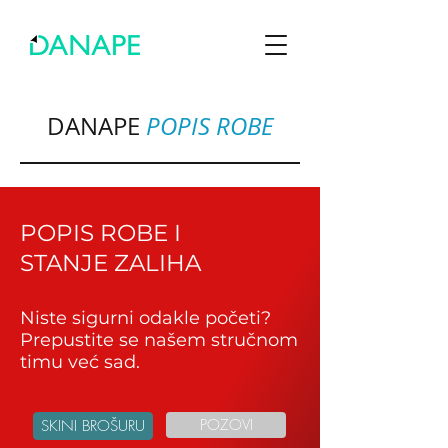
DANAPE
POPIS ROBE
POPIS ROBE I
STANJE ZALIHA
Niste sigurni odakle početi?
Prepustite se našem stručnom
timu već sad.
POZOVI
SKINI BROŠURU